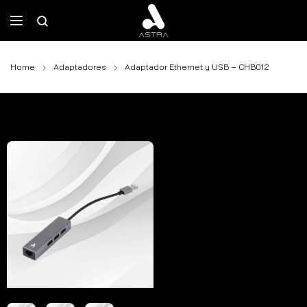
Home
Adaptadores
Adaptador Ethernet y USB – CHB012