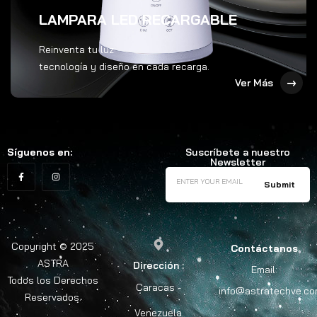
LAMPARA LED RECARGABLE
Reinventa tu luz:
tecnología y diseño en cada recarga.
Ver Más
Síguenos en:
Suscríbete a nuestro
Newsletter
Copyright © 2025
Contáctanos
ASTRA
Dirección :
Email:
Todos los Derechos
Caracas -
info@astratechve.c
Reservados.
Venezuela