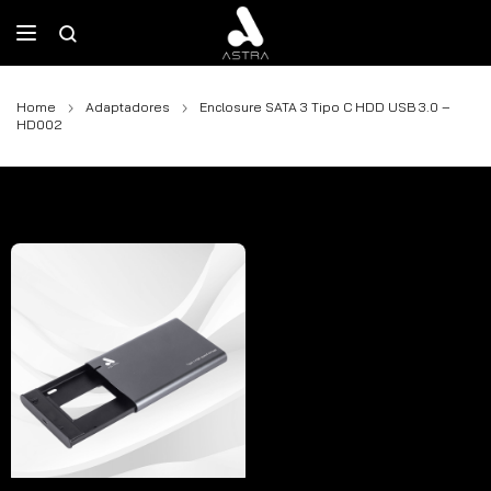
Home
Adaptadores
Enclosure SATA 3 Tipo C HDD USB 3.0 –
HD002