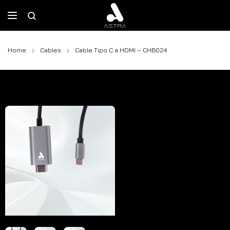
Home
Cables
Cable Tipo C a HDMI – CHB024