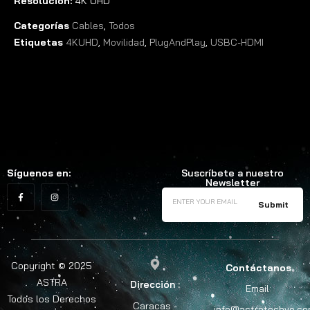
Resolución:
4K UHD
Categorías
Cables
,
Todos
Etiquetas
4KUHD
,
Movilidad
,
PlugAndPlay
,
USBC-HDMI
Síguenos en:
Suscríbete a nuestro
Newsletter
Copyright © 2025
Contáctanos
ASTRA
Dirección :
Email:
Todos los Derechos
Caracas -
info@astratechve.c