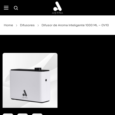
Home
Difusores
Difusor de Aroma Inteligente 1000 ML – OV10