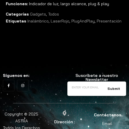
Funciones:
Indicador de luz, largo alcance, plug & play
Categorías
Gadgets
,
Todos
Etiquetas
Inalámbrico
,
LaserRojo
,
PlugAndPlay
,
Presentación
Síguenos en:
Suscríbete a nuestro
Newsletter
Copyright © 2025
Contáctanos
ASTRA
Dirección :
Email:
Todos los Derechos