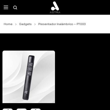
Home
Gadgets
Presentador Inalámbrico – PT003