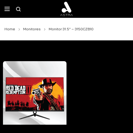
Home
Monitores
Monitor 31.5″ – 3150CZB10