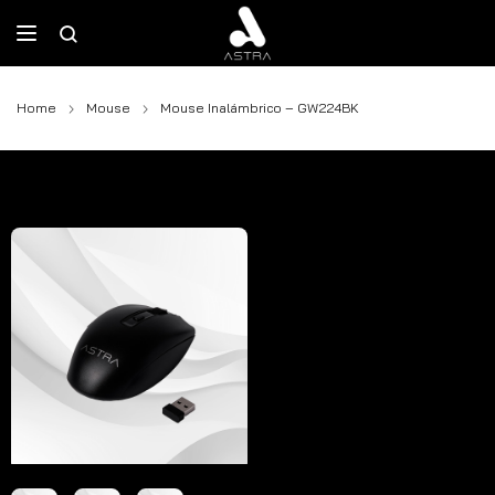
Home
Mouse
Mouse Inalámbrico – GW224BK