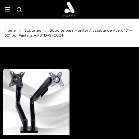
Home
Soportes
Soporte para Monitor Ajustable de Acero 17″–
32″ por Pantalla – ASTDA97C024