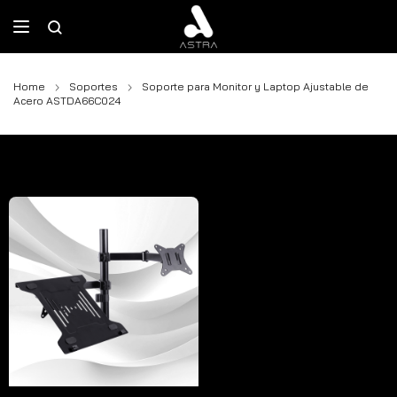
Home
Soportes
Soporte para Monitor y Laptop Ajustable de
Acero ASTDA66C024