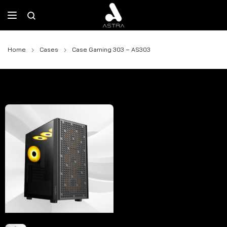
Home
Cases
Case Gaming 303 – AS303