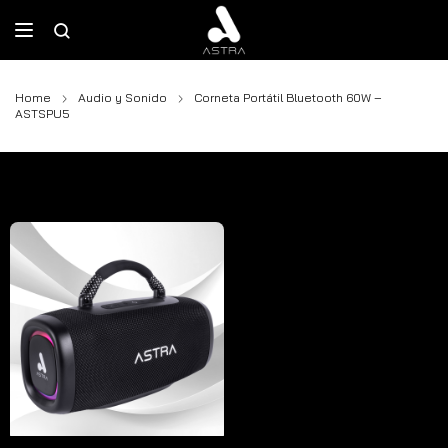
Home
Audio y Sonido
Corneta Portátil Bluetooth 60W –
ASTSPU5