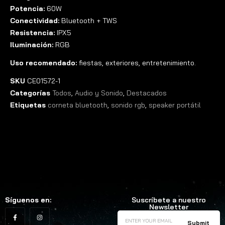
Potencia:
60W
Conectividad:
Bluetooth + TWS
Resistencia:
IPX5
Iluminación:
RGB
Uso recomendado:
fiestas, exteriores, entretenimiento.
SKU
CE01572-1
Categorías
Todos
,
Audio y Sonido
,
Destacados
Etiquetas
corneta bluetooth
,
sonido rgb
,
speaker portátil
Síguenos en:
Suscríbete a nuestro
Newsletter