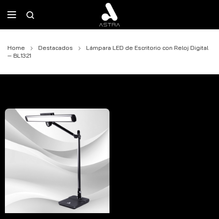
Home
Destacados
Lámpara LED de Escritorio con Reloj Digital
— BL1321