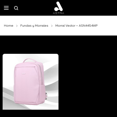
Home
Fundas y Morrales
Morral Vector – ASN4454WP