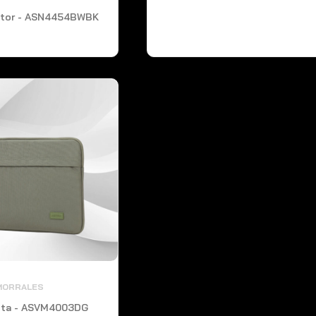
ctor - ASN4454BWBK
MORRALES
ita - ASVM4003DG