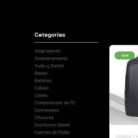
Categorías
Adaptadores
NEW
NEW
Almacenamiento
Audio y Sonido
Bases
Baterías
Cables
Cases
Componentes de PC
Destacados
Difusores
Escritorios Gamer
Fuentes de Poder
FUNDAS Y MORRALES
FUNDAS Y 