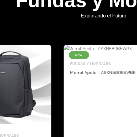
Fundas y Mo
Explorando el Futuro
NEW
FUNDAS Y MORRALES
Morral Apolo - ASXN58065WBK
MORRALES