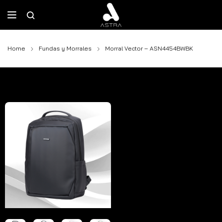
Home
Fundas y Morrales
Morral Vector – ASN4454BWBK