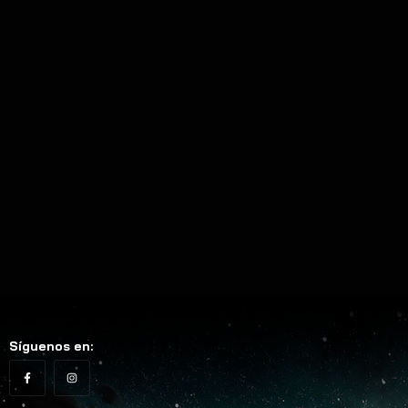
NEW
TODOS
UPS 1000VA 600W – AR1000
Síguenos en: