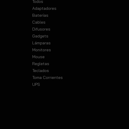
Todos
UPS 3000VA 1800W - AKE3000
Adaptadores
Baterías
Cables
Difusores
Gadgets
Lámparas
Monitores
TODOS
Mouse
UPS 500VA 300W - AKE500
Regletas
Teclados
Toma Corrientes
UPS