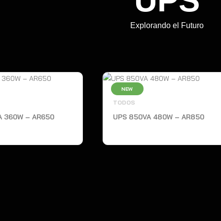
UPS
Explorando el Futuro
NEW
TODOS
A 360W – AR650
UPS 850VA 480W – AR850