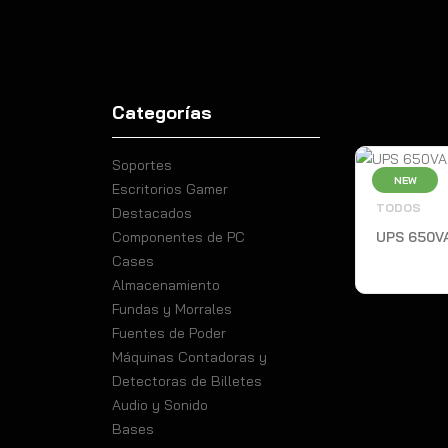
Categorías
Soportes
NEW
Escritorios Gamer
TODOS
Destacados
Componentes de PC
UPS 650V
Cases
Almacenamiento
Fundas y Morrales
Fuentes de Poder
Máquinas Contadoras y
Detectoras de Billetes
Audio y Sonido
Bases
TODOS